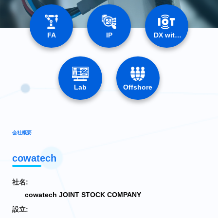
FA
IP
DX with
IoT
Lab
Offshore
会社概要
cowatech
社名:
cowatech JOINT STOCK COMPANY
設立: