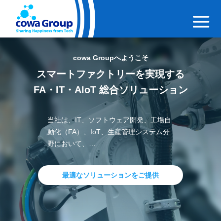
cowa Groupへようこそ
スマートファクトリーを実現する
FA・IT・AIoT 総合ソリューション
当社は、IT、ソフトウェア開発、工場自
動化（FA）、IoT、生産管理システム分
野において、
企業のデジタルトランスフォーメーショ
ン（DX）および業務効率化を支援する
最適なソリューションをご提供
ソリューションと製品を提供していま
す。