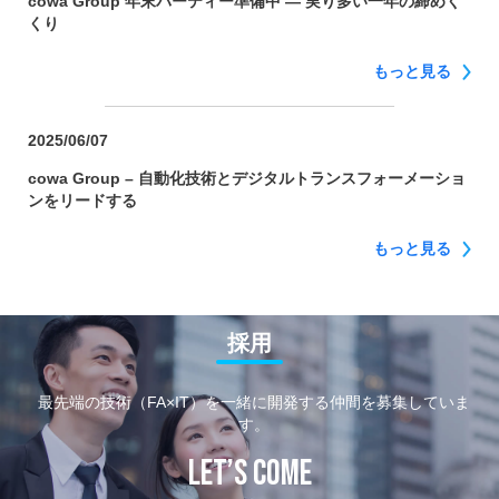
cowa Group 年末パーティー準備中 ― 実り多い一年の締めく
くり
もっと見る
2025/06/07
cowa Group – 自動化技術とデジタルトランスフォーメーショ
ンをリードする
もっと見る
採用
最先端の技術（FA×IT）を一緒に開発する仲間を募集していま
す。
Let’s come