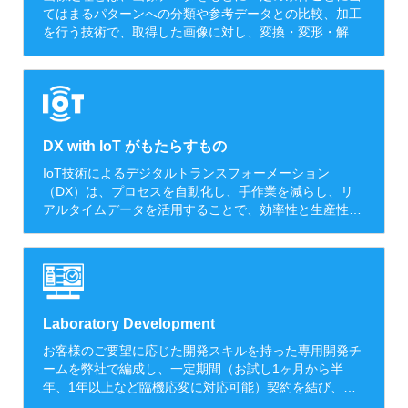
様々な分野での自動化・省人化サービス提案を致しま
てはまるパターンへの分類や参考データとの比較、加工
す。
を行う技術で、取得した画像に対し、変換・変形・解
析・情報抽出などを行います。 cowatechでは、製造業
や物流業を中心にロボットビジョンシステム・品質検査
ビジョンシステムを展開しております。 また、医療業界
向けにも顔認証・AI認証システムを開発しております。
DX with IoT がもたらすもの
IoT技術によるデジタルトランスフォーメーション
（DX）は、プロセスを自動化し、手作業を減らし、リ
アルタイムデータを活用することで、効率性と生産性を
向上させることができます。 実際に製造業ではIoTセン
サーは生産ラインを監視し、潜在的なボトルネックを特
定し、プロセスを最適化するため、効率性向上とコスト
削減を達成することができます。また予知保全やダウン
タイムの削減に対しても非常に有効な手立てとなりま
す。 cowatechは、元々FA（Factory Automation）系
Laboratory Development
SIerに在籍していたエンジニアが立ち上げたベトナムIT
お客様のご要望に応じた開発スキルを持った専用開発チ
会社です。なので、我々cowatechのコア技術はIT×FAで
ームを弊社で編成し、一定期間（お試し1ヶ月から半
あり、DX with IoT分野において多様な経験を有しており
年、1年以上など臨機応変に対応可能）契約を結び、月
ます。
額費用固定で開発する形態です。 お客様のプロジェクト