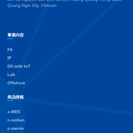
Quang Ngai City, Vietnam
事業内容
FA
IP
DX with IoT
Lab
Offshore
商品情報
c-MES
c-seikan
c-mente