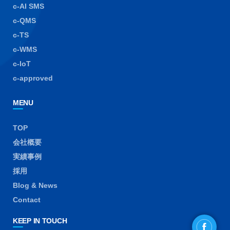
c-AI SMS
c-QMS
c-TS
c-WMS
c-IoT
c-approved
MENU
TOP
会社概要
実績事例
採用
Blog & News
Contact
KEEP IN TOUCH