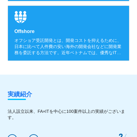
マネージャーが、直接開発チームに作業内容を指示し、
自社の開発チームを海外に持っているような形で運営し
ます。
Offshore
オフショア受託開発とは、開発コストを抑えるために、
日本に比べて人件費の安い海外の開発会社などに開発業
務を委託する方法です。近年ベトナムでは、優秀なIT人
材を多く輩出しており、ITオフショアが非常に注目され
ています。
実績紹介
法人設立以来、FA×ITを中心に100案件以上の実績がございま
す。
3