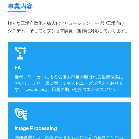
事業内容
様々な工場自動化・省人化ソリューション、ー 般 /工場向けIT
システム、そしてオフショア開発・製作に対応しております。
FA
近年、ワーカーによる労働力不足が叫ばれる生産現場に
おいて、より一層に増して省人化ニーズが増えておりま
す。 cowatechは、日越に拠点を持つエンジニアリング
企業で、日本向けの省人化設備設計・製作を行っており
ます。 cowatechの技術分野としましては、ロボット制
御を要する自動化システムの構想・製作・オーダーメイ
ドでの自動機/半自動機の製作・自社ブランドによる
AGV/AMR/AGFシステムの販売・IoT技術を組み合わせ
た見える化システム構築・産業用ソフトウェア開発な
Image Processing
ど、幅広いシステムインテグレートを通じてFA×ITの
画像処理とは、画像データをもとに一定の条件ごとに当